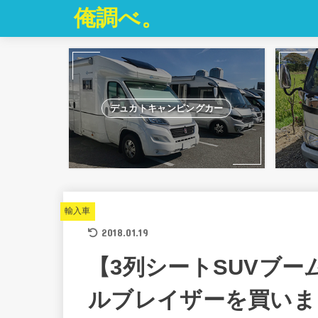
俺調べ。
デュカトキャンピングカー
輸入車
2018.01.19
【3列シートSUVブ
ルブレイザーを買いま