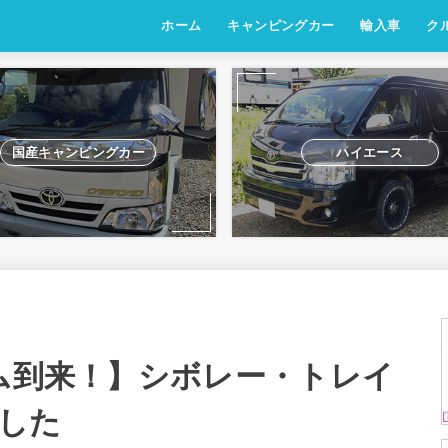
ホーム
キャンピングカー
輸入車
ク
ADRIA
ハイエース
zil520
アルファロメオ
FIAT
BMW
国産キャンピングカー
ハイエース
ーム到来！】シボレー・トレイ
した