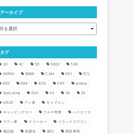
アーカイブ
タグ
1D
4C
5D
500X
530i
ADRIA
BMW
CJ4A
E61
E71
E83
E89
EOS
FIAT
pickup
SunLiving
SUV
X3
X6
Z4
zil520
アメ車
キャブコン
キャンピングカー
クルマ考察
ハイエース
ラテン車
ラリーカー
リラックスワゴン
備忘録
快適化
旅行
競技車両