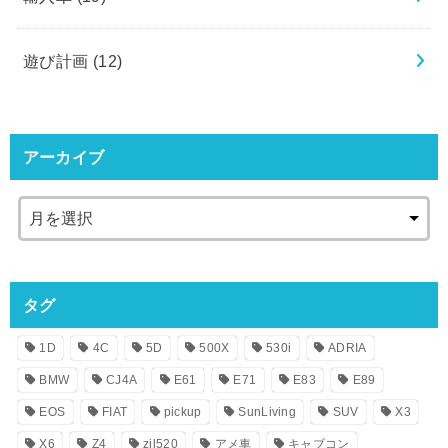
遊び計画
(12)
アーカイブ
タグ
1D
4C
5D
500X
530i
ADRIA
BMW
CJ4A
E61
E71
E83
E89
EOS
FIAT
pickup
SunLiving
SUV
X3
X6
Z4
zil520
アメ車
キャブコン