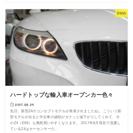
BMW
ハードトップな輸入車オープンカー色々
2017.08.29
先日、新型Z4のコンセプトモデルが発表されましたね。 こういう新
型モデルが出ると中古車の値段がガクっと値下がりしてくれて、今
のZ4（E89）も俄然買いやすくなります。 2017年8月現在で流通し
ているZ4はカーセンサーだ...